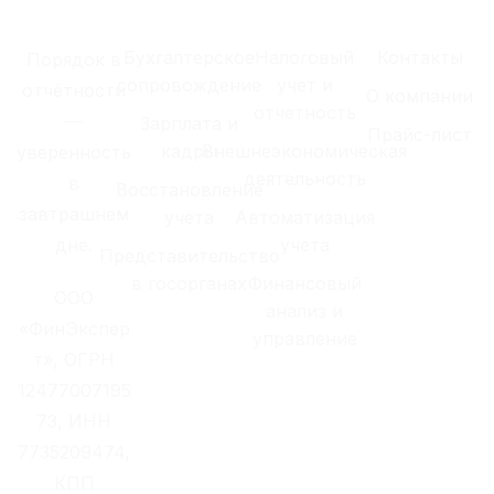
Бухгалтерское
Налоговый
Контакты
Порядок в
сопровождение
учет и
отчётности
О компании
отчетность
—
Зарплата и
Прайс-лист
кадры
Внешнеэкономическая
уверенность
деятельность
в
Восстановление
завтрашнем
учета
Автоматизация
дне.
учета
Представительство
в госорганах
Финансовый
ООО
анализ и
«ФинЭкспер
управление
т», ОГРН
12477007195
73, ИНН
7735209474,
КПП