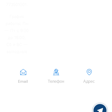
773501001.
График
работы: Пн
— Пт с 9:00
до 18:00,
Сб и ВС —
выходные
Email
Телефон
Адрес
info@finexper
+7 (977) 979-
г. Москва,
tgroup.ru
63-00
Зеленоград,
Георгиевский
проспект, д.
37, корп. 2.