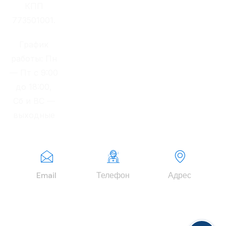
КПП
773501001.
График
работы: Пн
— Пт с 9:00
до 18:00,
Сб и ВС —
выходные
Email
Телефон
Адрес
info@finexper
+7 (977) 979-
г. Москва,
tgroup.ru
63-00
Зеленоград,
Георгиевский
проспект, д.