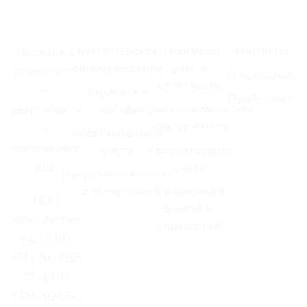
Бухгалтерское
Налоговый
Контакты
Порядок в
сопровождение
учет и
отчётности
О компании
отчетность
—
Зарплата и
Прайс-лист
кадры
Внешнеэкономическая
уверенность
деятельность
в
Восстановление
завтрашнем
учета
Автоматизация
дне.
учета
Представительство
в госорганах
Финансовый
ООО
анализ и
«ФинЭкспер
управление
т», ОГРН
12477007195
73, ИНН
7735209474,