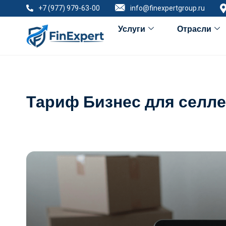
+7 (977) 979-63-00
info@finexpertgroup.ru
Услуги
Отрасли
Тариф Бизнес для селле