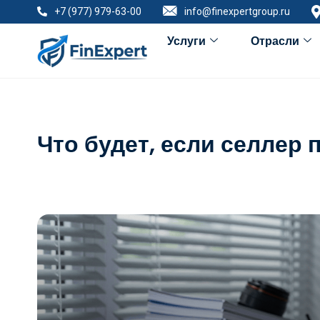
+7 (977) 979-63-00
info@finexpertgroup.ru
Услуги
Отрасли
Что будет, если селлер