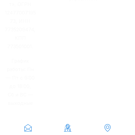
т», ОГРН
12477007195
73, ИНН
7735209474,
КПП
773501001.
График
работы: Пн
— Пт с 9:00
до 18:00,
Сб и ВС —
выходные