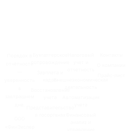
Бухгалтерское
Налоговый
Контакты
Порядок в
сопровождение
учет и
отчётности
О компании
отчетность
—
Зарплата и
Прайс-лист
кадры
Внешнеэкономическая
уверенность
деятельность
в
Восстановление
завтрашнем
учета
Автоматизация
дне.
учета
Представительство
в госорганах
Финансовый
ООО
анализ и
«ФинЭкспер
управление