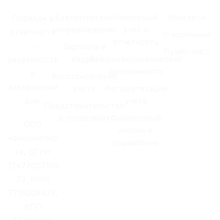
Бухгалтерское
Налоговый
Контакты
Порядок в
сопровождение
учет и
отчётности
О компании
отчетность
—
Зарплата и
Прайс-лист
кадры
Внешнеэкономическая
уверенность
деятельность
в
Восстановление
завтрашнем
учета
Автоматизация
дне.
учета
Представительство
в госорганах
Финансовый
ООО
анализ и
«ФинЭкспер
управление
т», ОГРН
12477007195
73, ИНН
7735209474,
КПП