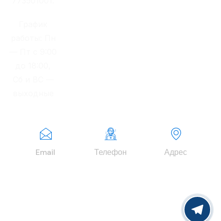
773501001.
График
работы: Пн
— Пт с 9:00
до 18:00,
Сб и ВС —
выходные
Email
Телефон
Адрес
info@finexper
+7 (977) 979-
г. Москва,
tgroup.ru
63-00
Зеленоград,
Георгиевский
проспект, д.
37, корп. 2.