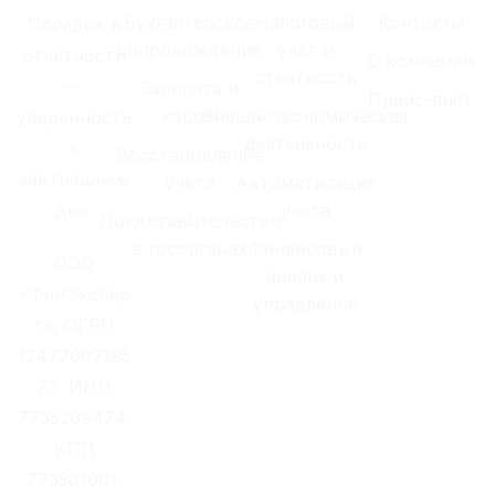
Бухгалтерское
Налоговый
Контакты
Порядок в
сопровождение
учет и
отчётности
О компании
отчетность
—
Зарплата и
Прайс-лист
кадры
Внешнеэкономическая
уверенность
деятельность
в
Восстановление
завтрашнем
учета
Автоматизация
дне.
учета
Представительство
в госорганах
Финансовый
ООО
анализ и
«ФинЭкспер
управление
т», ОГРН
12477007195
73, ИНН
7735209474,
КПП
773501001.