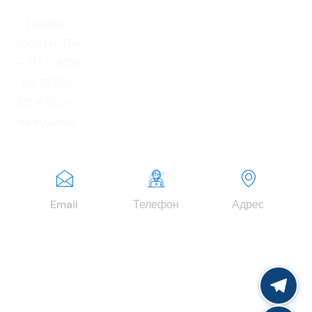
График
работы: Пн
— Пт с 9:00
до 18:00,
Сб и ВС —
выходные
Email
Телефон
Адрес
info@finexper
+7 (977) 979-
г. Москва,
tgroup.ru
63-00
Зеленоград,
Георгиевский
проспект, д.
37, корп. 2.