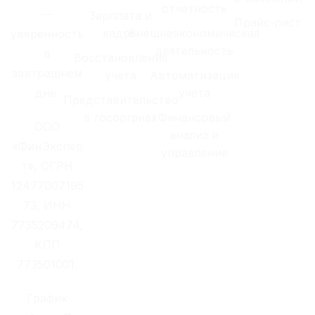
отчетность
—
Зарплата и
Прайс-лист
кадры
Внешнеэкономическая
уверенность
деятельность
в
Восстановление
завтрашнем
учета
Автоматизация
дне.
учета
Представительство
в госорганах
Финансовый
ООО
анализ и
«ФинЭкспер
управление
т», ОГРН
12477007195
73, ИНН
7735209474,
КПП
773501001.
График