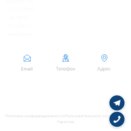
работы: Пн
— Пт с 9:00
до 18:00,
Сб и ВС —
выходные
Email
Телефон
Адрес
info@finexper
+7 (977) 979-
г. Москва,
tgroup.ru
63-00
Зеленоград,
Георгиевский
проспект, д.
37, корп. 2.
Политика конфиденциальности
Пользовательское соглашение
Гарантии