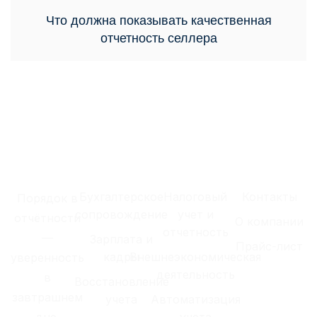
Что должна показывать качественная
отчетность селлера
Бухгалтерское
Налоговый
Контакты
Порядок в
сопровождение
учет и
отчётности
О компании
отчетность
—
Зарплата и
Прайс-лист
кадры
Внешнеэкономическая
уверенность
деятельность
в
Восстановление
завтрашнем
учета
Автоматизация
дне.
учета