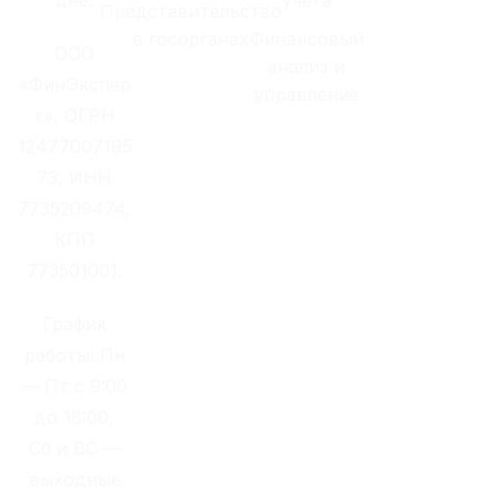
Представительство
в госорганах
Финансовый
ООО
анализ и
«ФинЭкспер
управление
т», ОГРН
12477007195
73, ИНН
7735209474,
КПП
773501001.
График
работы: Пн
— Пт с 9:00
до 18:00,
Сб и ВС —
выходные