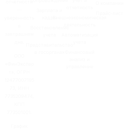
сопровождение
учет и
отчётности
О компании
отчетность
—
Зарплата и
Прайс-лист
кадры
Внешнеэкономическая
уверенность
деятельность
в
Восстановление
завтрашнем
учета
Автоматизация
дне.
учета
Представительство
в госорганах
Финансовый
ООО
анализ и
«ФинЭкспер
управление
т», ОГРН
12477007195
73, ИНН
7735209474,
КПП
773501001.
График