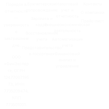
Бухгалтерское
Налоговый
Контакты
Порядок в
сопровождение
учет и
отчётности
О компании
отчетность
—
Зарплата и
Прайс-лист
кадры
Внешнеэкономическая
уверенность
деятельность
в
Восстановление
завтрашнем
учета
Автоматизация
дне.
учета
Представительство
в госорганах
Финансовый
ООО
анализ и
«ФинЭкспер
управление
т», ОГРН
12477007195
73, ИНН
7735209474,
КПП
773501001.