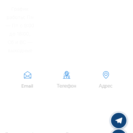
График
работы: Пн
— Пт с 9:00
до 18:00,
Сб и ВС —
выходные
Email
Телефон
Адрес
info@finexper
+7 (977) 979-
г. Москва,
tgroup.ru
63-00
Зеленоград,
Георгиевский
проспект, д.
37, корп. 2.